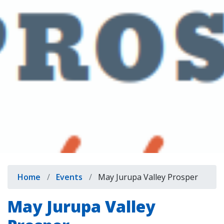
indow)
Breadcrumb
Home
Events
May Jurupa Valley Prosper
May Jurupa Valley