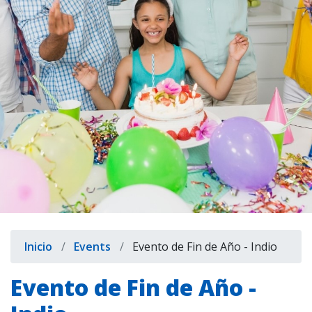
indow)
Sobrescribir
Inicio
Events
Evento de Fin de Año - Indio
enlaces
Evento de Fin de Año -
de
ayuda