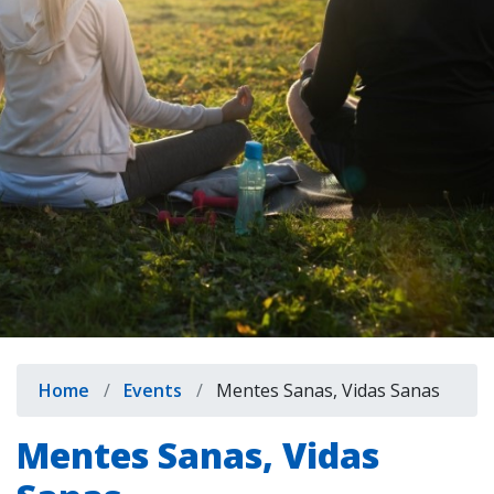
indow)
Breadcrumb
Home
Events
Mentes Sanas, Vidas Sanas
Mentes Sanas, Vidas